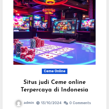
Ceme Online
Situs judi Ceme online
Terpercaya di Indonesia
admin
13/10/2024
0
Comments