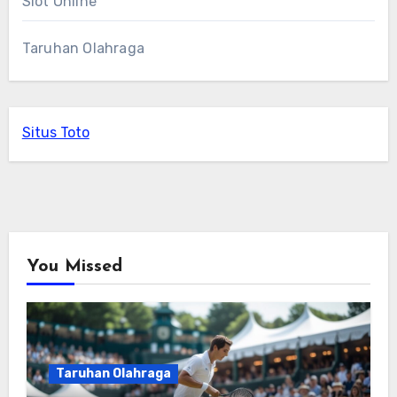
Slot Online
Taruhan Olahraga
Situs Toto
You Missed
Taruhan Olahraga