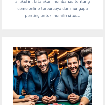
artikel ini, kita akan membahas tentang
ceme online terpercaya dan mengapa
penting untuk memilih situs…