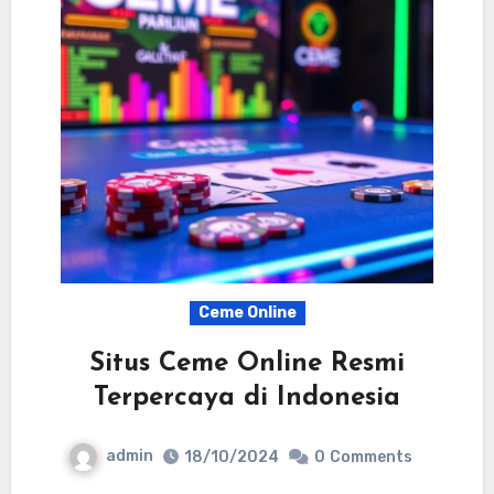
Ceme Online
Situs Ceme Online Resmi
Terpercaya di Indonesia
admin
18/10/2024
0
Comments