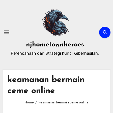
Skip
to
content
njhometownheroes
Perencanaan dan Strategi Kunci Keberhasilan.
keamanan bermain
ceme online
Home
keamanan bermain ceme online