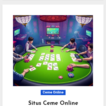
Ceme Online
Situs Ceme Online