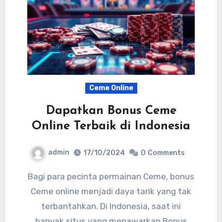
Ceme Online
Dapatkan Bonus Ceme
Online Terbaik di Indonesia
admin
17/10/2024
0
Comments
Bagi para pecinta permainan Ceme, bonus
Ceme online menjadi daya tarik yang tak
terbantahkan. Di Indonesia, saat ini
banyak situs yang menawarkan Bonus