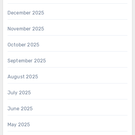
December 2025
November 2025
October 2025
September 2025
August 2025
July 2025
June 2025
May 2025