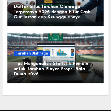
Daftar Situs Taruhan Olahraga
Terpercaya 2026 dengan Fitur Cash
Out Instan dan Keunggulannya
Taruhan Olahraga
Tips Menganalisis Statistik Pemain
untuk Taruhan Player Props Piala
Dunia 2026