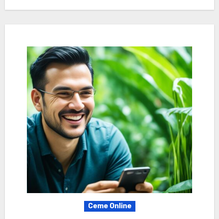
Ceme Online