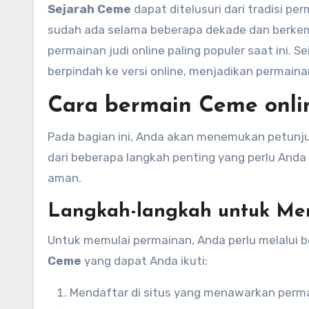
Sejarah Ceme
dapat ditelusuri dari tradisi p
sudah ada selama beberapa dekade dan berkem
permainan judi online paling populer saat ini. 
berpindah ke versi online, menjadikan permain
Cara bermain Ceme onli
Pada bagian ini, Anda akan menemukan petunj
dari beberapa langkah penting yang perlu And
aman.
Langkah-langkah untuk Me
Untuk memulai permainan, Anda perlu melalui b
Ceme
yang dapat Anda ikuti:
Mendaftar di situs yang menawarkan perm