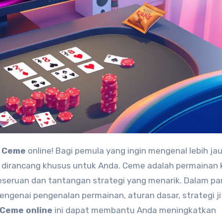
n Ceme
online! Bagi pemula yang ingin mengenal lebih ja
ini dirancang khusus untuk Anda. Ceme adalah permainan 
keseruan dan tantangan strategi yang menarik. Dalam p
ngenai pengenalan permainan, aturan dasar, strategi ji
Ceme online
ini dapat membantu Anda meningkatkan