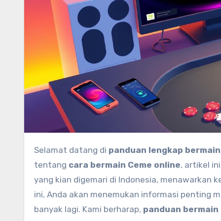
Selamat datang di
panduan lengkap bermai
tentang
cara bermain Ceme online
, artikel 
yang kian digemari di Indonesia, menawarkan 
ini, Anda akan menemukan informasi penting me
banyak lagi. Kami berharap,
panduan bermain 