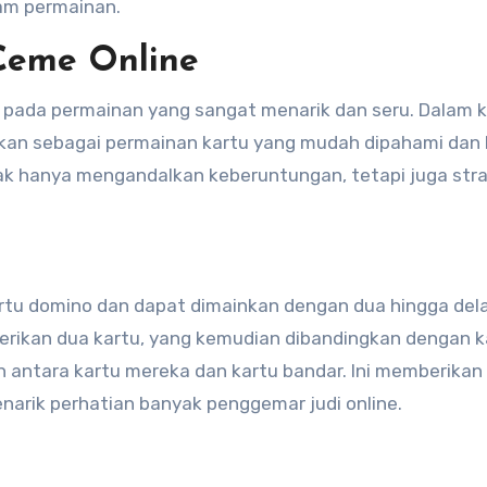
am permainan.
Ceme Online
ada permainan yang sangat menarik dan seru. Dalam 
ikan sebagai permainan kartu yang mudah dipahami dan 
dak hanya mengandalkan keberuntungan, tetapi juga stra
tu domino dan dapat dimainkan dengan dua hingga del
berikan dua kartu, yang kemudian dibandingkan dengan k
n antara kartu mereka dan kartu bandar. Ini memberika
narik perhatian banyak penggemar judi online.
e