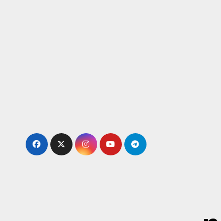
Skip
to
content