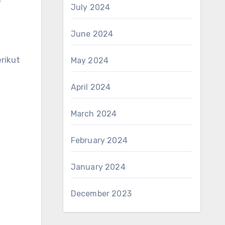
July 2024
June 2024
rikut
May 2024
April 2024
March 2024
February 2024
January 2024
December 2023