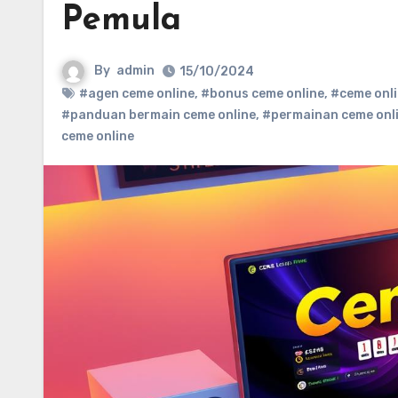
Pemula
By
admin
15/10/2024
#agen ceme online
,
#bonus ceme online
,
#ceme onl
#panduan bermain ceme online
,
#permainan ceme onl
ceme online