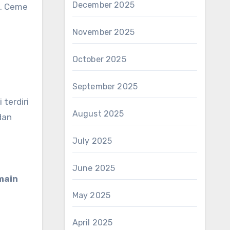
December 2025
a. Ceme
November 2025
October 2025
September 2025
i terdiri
August 2025
dan
July 2025
June 2025
main
May 2025
April 2025