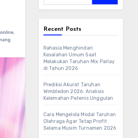
Recent Posts
online
,
enang
Rahasia Menghindari
Kesalahan Umum Saat
Melakukan Taruhan Mix Parlay
di Tahun 2026
Prediksi Akurat Taruhan
Wimbledon 2026: Analisis
Kelemahan Petenis Unggulan
Cara Mengelola Modal Taruhan
Olahraga Agar Tetap Profit
Selama Musim Turnamen 2026