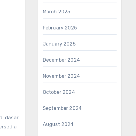
March 2025
February 2025
January 2025
December 2024
November 2024
October 2024
September 2024
i dasar
August 2024
ersedia
s