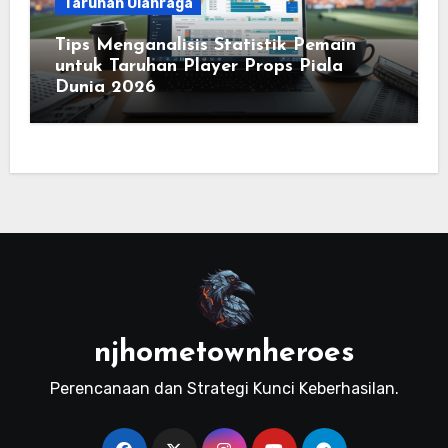
Taruhan Olahraga
Tips Menganalisis Statistik Pemain
untuk Taruhan Player Props Piala
Dunia 2026
njhometownheroes
Perencanaan dan Strategi Kunci Keberhasilan.