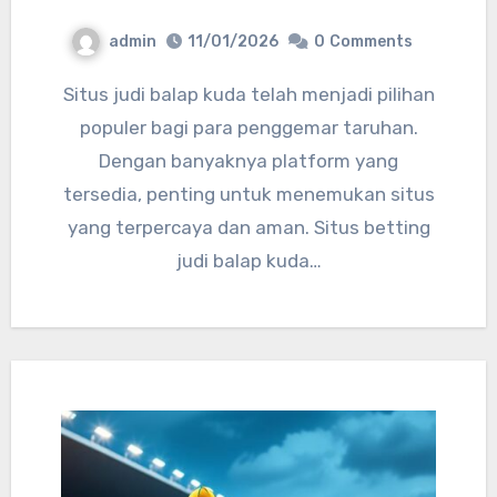
admin
11/01/2026
0
Comments
Situs judi balap kuda telah menjadi pilihan
populer bagi para penggemar taruhan.
Dengan banyaknya platform yang
tersedia, penting untuk menemukan situs
yang terpercaya dan aman. Situs betting
judi balap kuda…