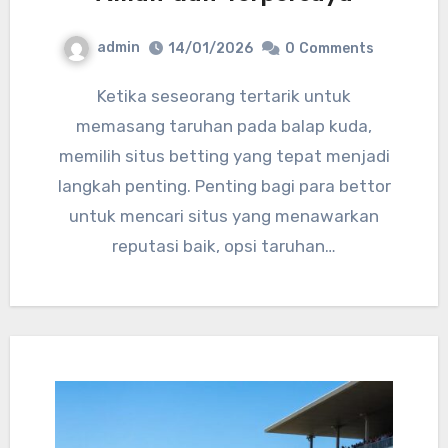
admin
14/01/2026
0
Comments
Ketika seseorang tertarik untuk
memasang taruhan pada balap kuda,
memilih situs betting yang tepat menjadi
langkah penting. Penting bagi para bettor
untuk mencari situs yang menawarkan
reputasi baik, opsi taruhan…