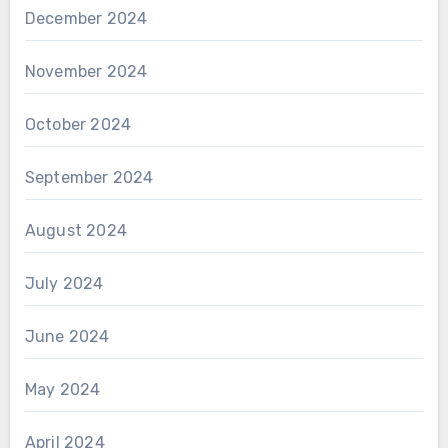
December 2024
November 2024
October 2024
September 2024
August 2024
July 2024
June 2024
May 2024
April 2024