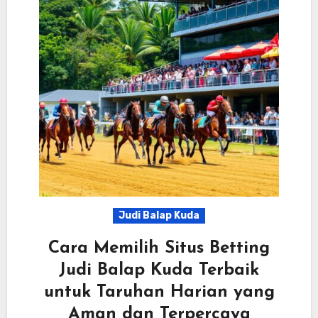
Judi Balap Kuda
Cara Memilih Situs Betting
Judi Balap Kuda Terbaik
untuk Taruhan Harian yang
Aman dan Terpercaya