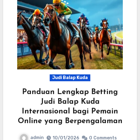
Judi Balap Kuda
Panduan Lengkap Betting
Judi Balap Kuda
Internasional bagi Pemain
Online yang Berpengalaman
admin
10/01/2026
0
Comments