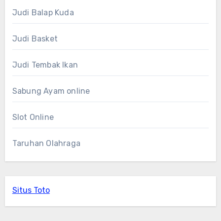
Judi Balap Kuda
Judi Basket
Judi Tembak Ikan
Sabung Ayam online
Slot Online
Taruhan Olahraga
Situs Toto