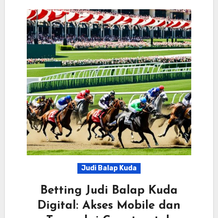
Judi Balap Kuda
Betting Judi Balap Kuda
Digital: Akses Mobile dan