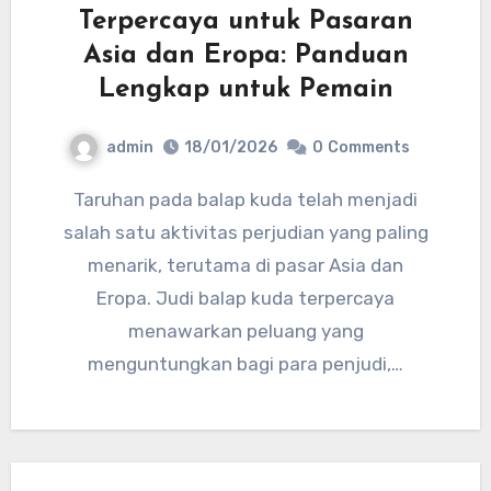
Terpercaya untuk Pasaran
Asia dan Eropa: Panduan
Lengkap untuk Pemain
admin
18/01/2026
0
Comments
Taruhan pada balap kuda telah menjadi
salah satu aktivitas perjudian yang paling
menarik, terutama di pasar Asia dan
Eropa. Judi balap kuda terpercaya
menawarkan peluang yang
menguntungkan bagi para penjudi,…