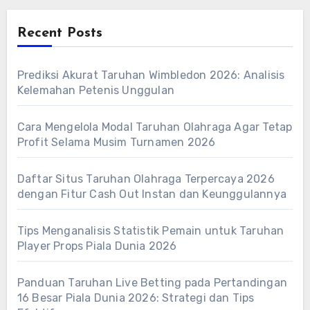
Recent Posts
Prediksi Akurat Taruhan Wimbledon 2026: Analisis
Kelemahan Petenis Unggulan
Cara Mengelola Modal Taruhan Olahraga Agar Tetap
Profit Selama Musim Turnamen 2026
Daftar Situs Taruhan Olahraga Terpercaya 2026
dengan Fitur Cash Out Instan dan Keunggulannya
Tips Menganalisis Statistik Pemain untuk Taruhan
Player Props Piala Dunia 2026
Panduan Taruhan Live Betting pada Pertandingan
16 Besar Piala Dunia 2026: Strategi dan Tips