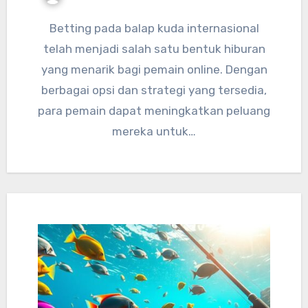
Betting pada balap kuda internasional
telah menjadi salah satu bentuk hiburan
yang menarik bagi pemain online. Dengan
berbagai opsi dan strategi yang tersedia,
para pemain dapat meningkatkan peluang
mereka untuk…