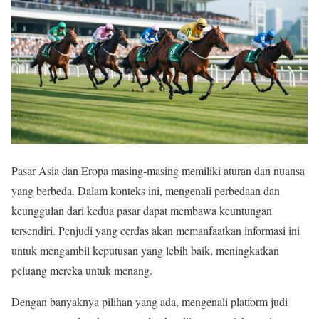
Pasar Asia dan Eropa masing-masing memiliki aturan dan nuansa
yang berbeda. Dalam konteks ini, mengenali perbedaan dan
keunggulan dari kedua pasar dapat membawa keuntungan
tersendiri. Penjudi yang cerdas akan memanfaatkan informasi ini
untuk mengambil keputusan yang lebih baik, meningkatkan
peluang mereka untuk menang.
Dengan banyaknya pilihan yang ada, mengenali platform judi