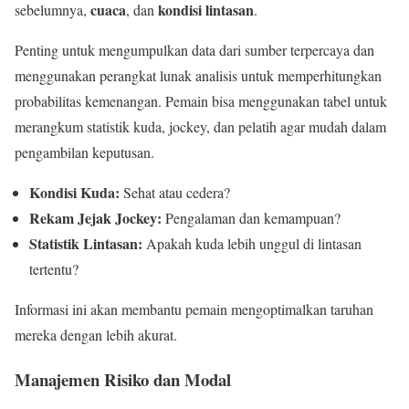
cuaca
kondisi lintasan
sebelumnya,
, dan
.
Penting untuk mengumpulkan data dari sumber terpercaya dan
menggunakan perangkat lunak analisis untuk memperhitungkan
probabilitas kemenangan. Pemain bisa menggunakan tabel untuk
merangkum statistik kuda, jockey, dan pelatih agar mudah dalam
pengambilan keputusan.
Kondisi Kuda:
Sehat atau cedera?
Rekam Jejak Jockey:
Pengalaman dan kemampuan?
Statistik Lintasan:
Apakah kuda lebih unggul di lintasan
tertentu?
Informasi ini akan membantu pemain mengoptimalkan taruhan
mereka dengan lebih akurat.
Manajemen Risiko dan Modal