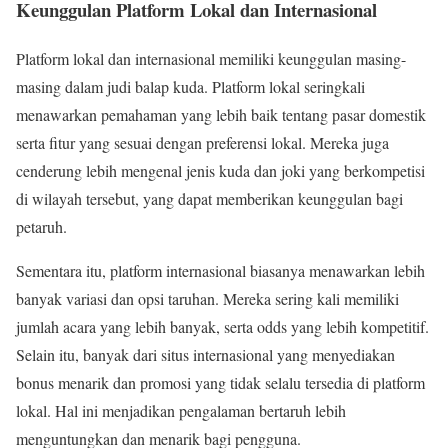
Keunggulan Platform Lokal dan Internasional
Platform lokal dan internasional memiliki keunggulan masing-
masing dalam judi balap kuda. Platform lokal seringkali
menawarkan pemahaman yang lebih baik tentang pasar domestik
serta fitur yang sesuai dengan preferensi lokal. Mereka juga
cenderung lebih mengenal jenis kuda dan joki yang berkompetisi
di wilayah tersebut, yang dapat memberikan keunggulan bagi
petaruh.
Sementara itu, platform internasional biasanya menawarkan lebih
banyak variasi dan opsi taruhan. Mereka sering kali memiliki
jumlah acara yang lebih banyak, serta odds yang lebih kompetitif.
Selain itu, banyak dari situs internasional yang menyediakan
bonus menarik dan promosi yang tidak selalu tersedia di platform
lokal. Hal ini menjadikan pengalaman bertaruh lebih
menguntungkan dan menarik bagi pengguna.