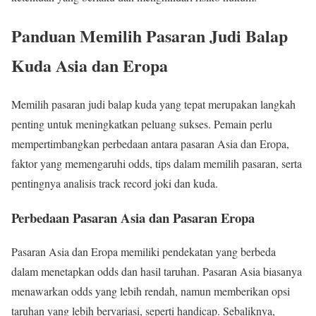
Panduan Memilih Pasaran Judi Balap
Kuda Asia dan Eropa
Memilih pasaran judi balap kuda yang tepat merupakan langkah
penting untuk meningkatkan peluang sukses. Pemain perlu
mempertimbangkan perbedaan antara pasaran Asia dan Eropa,
faktor yang memengaruhi odds, tips dalam memilih pasaran, serta
pentingnya analisis track record joki dan kuda.
Perbedaan Pasaran Asia dan Pasaran Eropa
Pasaran Asia dan Eropa memiliki pendekatan yang berbeda
dalam menetapkan odds dan hasil taruhan. Pasaran Asia biasanya
menawarkan odds yang lebih rendah, namun memberikan opsi
taruhan yang lebih bervariasi, seperti handicap. Sebaliknya,