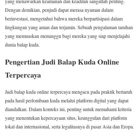
yang menawarkan keamanan dan keadilan sangatlah penting.
Dengan demikian, penjudi dapat merasa nyaman dalam
berinvestasi, mengetahui bahwa mereka berpartisipasi dalam
lingkungan yang aman dan terjamin. Sebuah pengalaman taruhan
yang memuaskan menunggu bagi mereka yang siap menjelajahi
dunia balap kuda.
Pengertian Judi Balap Kuda Online
Terpercaya
Judi balap kuda online terpercaya mengacu pada praktik bertaruh
pada hasil perlombaan kuda melalui platform digital yang dapat
diandalkan. Dalam konteks ini, penting untuk memahami kriteria
yang menentukan kepercayaan situs, keunggulan dari platform
lokal dan internasional, serta legalitasnya di pasar Asia dan Eropa.