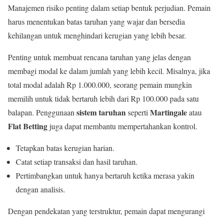
Manajemen risiko penting dalam setiap bentuk perjudian. Pemain
harus menentukan batas taruhan yang wajar dan bersedia
kehilangan untuk menghindari kerugian yang lebih besar.
Penting untuk membuat rencana taruhan yang jelas dengan
membagi modal ke dalam jumlah yang lebih kecil. Misalnya, jika
total modal adalah Rp 1.000.000, seorang pemain mungkin
memilih untuk tidak bertaruh lebih dari Rp 100.000 pada satu
sistem taruhan
Martingale
balapan. Penggunaan
seperti
atau
Flat Betting
juga dapat membantu mempertahankan kontrol.
Tetapkan batas kerugian harian.
Catat setiap transaksi dan hasil taruhan.
Pertimbangkan untuk hanya bertaruh ketika merasa yakin
dengan analisis.
Dengan pendekatan yang terstruktur, pemain dapat mengurangi