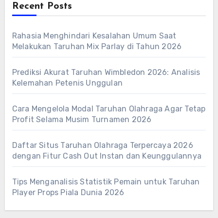
Recent Posts
Rahasia Menghindari Kesalahan Umum Saat
Melakukan Taruhan Mix Parlay di Tahun 2026
Prediksi Akurat Taruhan Wimbledon 2026: Analisis
Kelemahan Petenis Unggulan
Cara Mengelola Modal Taruhan Olahraga Agar Tetap
Profit Selama Musim Turnamen 2026
Daftar Situs Taruhan Olahraga Terpercaya 2026
dengan Fitur Cash Out Instan dan Keunggulannya
Tips Menganalisis Statistik Pemain untuk Taruhan
Player Props Piala Dunia 2026