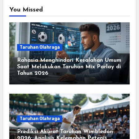
You Missed
Taruhan Olahraga
Rahasia Menghindari Kesalahan Umum
Saat Melakukan Taruhan Mix Parlay di
Tahun 2026
Taruhan Olahraga
Prediksi Akurat Taruhan Wimbledon
2026: Analisis Kelemahan Petenis