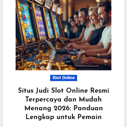
Slot Online
Situs Judi Slot Online Resmi
Terpercaya dan Mudah
Menang 2026: Panduan
Lengkap untuk Pemain