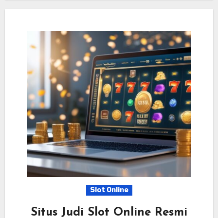
Slot Online
Situs Judi Slot Online Resmi