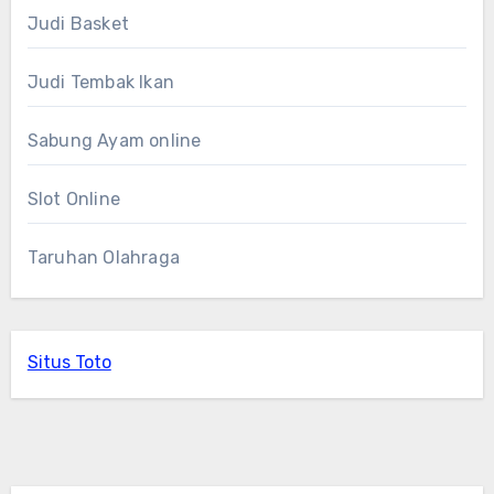
Judi Basket
Judi Tembak Ikan
Sabung Ayam online
Slot Online
Taruhan Olahraga
Situs Toto