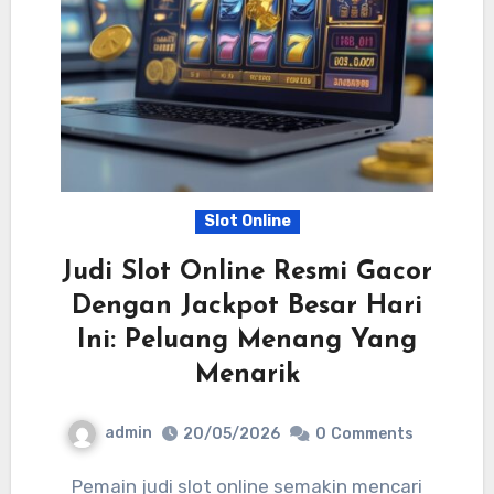
Slot Online
Judi Slot Online Resmi Gacor
Dengan Jackpot Besar Hari
Ini: Peluang Menang Yang
Menarik
admin
20/05/2026
0
Comments
Pemain judi slot online semakin mencari