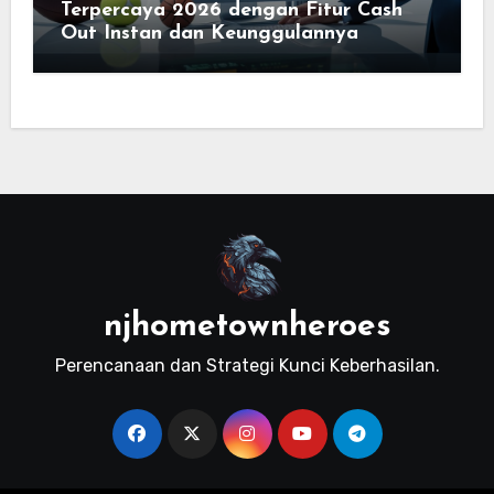
Terpercaya 2026 dengan Fitur Cash
Out Instan dan Keunggulannya
njhometownheroes
Perencanaan dan Strategi Kunci Keberhasilan.