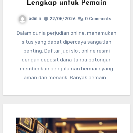
Lengkap untuk Pemain
admin
22/05/2026
0
Comments
Dalam dunia perjudian online, menemukan
situs yang dapat dipercaya sangatlah
penting. Daftar judi slot online resmi
dengan deposit dana tanpa potongan
memberikan pengalaman bermain yang
aman dan menarik. Banyak pemain…