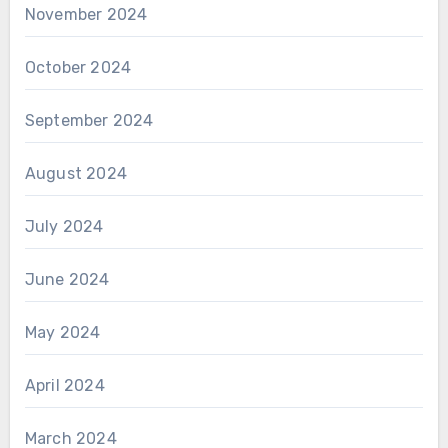
November 2024
October 2024
September 2024
August 2024
July 2024
June 2024
May 2024
April 2024
March 2024