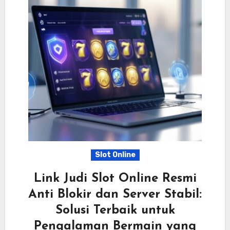
Slot Online
Link Judi Slot Online Resmi
Anti Blokir dan Server Stabil:
Solusi Terbaik untuk
Pengalaman Bermain yang