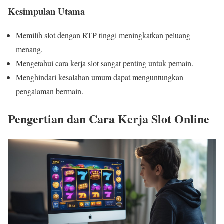
Kesimpulan Utama
Memilih slot dengan RTP tinggi meningkatkan peluang
menang.
Mengetahui cara kerja slot sangat penting untuk pemain.
Menghindari kesalahan umum dapat menguntungkan
pengalaman bermain.
Pengertian dan Cara Kerja Slot Online