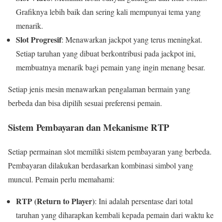
Grafiknya lebih baik dan sering kali mempunyai tema yang
menarik.
Slot Progresif
: Menawarkan jackpot yang terus meningkat.
Setiap taruhan yang dibuat berkontribusi pada jackpot ini,
membuatnya menarik bagi pemain yang ingin menang besar.
Setiap jenis mesin menawarkan pengalaman bermain yang
berbeda dan bisa dipilih sesuai preferensi pemain.
Sistem Pembayaran dan Mekanisme RTP
Setiap permainan slot memiliki sistem pembayaran yang berbeda.
Pembayaran dilakukan berdasarkan kombinasi simbol yang
muncul. Pemain perlu memahami:
RTP (Return to Player)
: Ini adalah persentase dari total
taruhan yang diharapkan kembali kepada pemain dari waktu ke