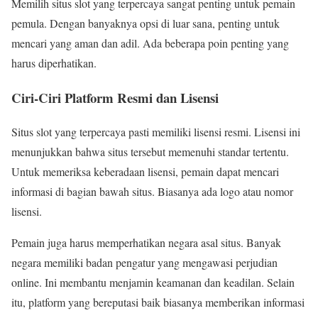
Memilih situs slot yang terpercaya sangat penting untuk pemain
pemula. Dengan banyaknya opsi di luar sana, penting untuk
mencari yang aman dan adil. Ada beberapa poin penting yang
harus diperhatikan.
Ciri-Ciri Platform Resmi dan Lisensi
Situs slot yang terpercaya pasti memiliki lisensi resmi. Lisensi ini
menunjukkan bahwa situs tersebut memenuhi standar tertentu.
Untuk memeriksa keberadaan lisensi, pemain dapat mencari
informasi di bagian bawah situs. Biasanya ada logo atau nomor
lisensi.
Pemain juga harus memperhatikan negara asal situs. Banyak
negara memiliki badan pengatur yang mengawasi perjudian
online. Ini membantu menjamin keamanan dan keadilan. Selain
itu, platform yang bereputasi baik biasanya memberikan informasi