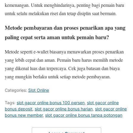
kemenangan. Untuk menghindarinya, penting bagi pemain baru
untuk selalu melakukan riset dan tetap disiplin saat bermain.
Metode pembayaran dan proses penarikan apa yang
paling cepat serta aman untuk pemain baru?
Metode seperti e-wallet biasanya menawarkan proses penarikan
yang lebih cepat dan aman. Pemain baru harus memilih metode
yang dikenal luas dan terpercaya. Cek juga batasan dan biaya
yang mungkin berlaku untuk setiap metode pembayaran.
Categories:
Slot Online
Tags:
slot gacor online bonus 100 persen
,
slot gacor online
bonus deposit
,
slot gacor online bonus harian
,
slot gacor online
bonus new member
,
slot gacor online bonus tanpa potongan