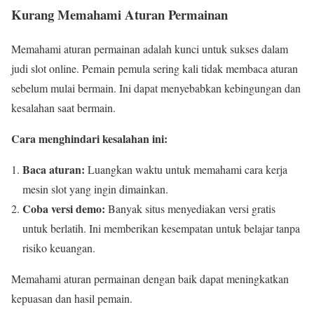
Kurang Memahami Aturan Permainan
Memahami aturan permainan adalah kunci untuk sukses dalam
judi slot online. Pemain pemula sering kali tidak membaca aturan
sebelum mulai bermain. Ini dapat menyebabkan kebingungan dan
kesalahan saat bermain.
Cara menghindari kesalahan ini:
Baca aturan:
Luangkan waktu untuk memahami cara kerja
mesin slot yang ingin dimainkan.
Coba versi demo:
Banyak situs menyediakan versi gratis
untuk berlatih. Ini memberikan kesempatan untuk belajar tanpa
risiko keuangan.
Memahami aturan permainan dengan baik dapat meningkatkan
kepuasan dan hasil pemain.