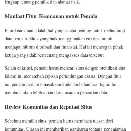
lengkap tentang pemilik dan alamat fisik.
Manfaat Fitur Keamanan untuk Pemula
Fitur keamanan adalah hal yang sangat penting untuk melindungi
data pemain. Situs yang baik menggunakan enkripsi untuk
menjaga informasi pribadi dan finansial. Hal ini mencegah pihak
ketiga yang tidak berwenang mengakses data tersebut.
Selain enkripsi, pemain harus mencari situs dengan otentikasi dua
faktor. Ini menambah lapisan perlindungan ekstra. Dengan fitur
ini, pemain perlu memasukkan kode tambahan saat login. Ini
membuat akun lebih aman dari ancaman pencurian data.
Review Komunitas dan Reputasi Situs
Sebelum memilih situs, pemain harus membaca ulasan dari
komunitas. Ulasan ini memberikan gambaran tentang pengalaman