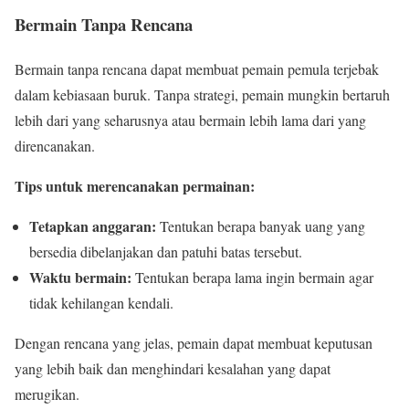
Bermain Tanpa Rencana
Bermain tanpa rencana dapat membuat pemain pemula terjebak
dalam kebiasaan buruk. Tanpa strategi, pemain mungkin bertaruh
lebih dari yang seharusnya atau bermain lebih lama dari yang
direncanakan.
Tips untuk merencanakan permainan:
Tetapkan anggaran:
Tentukan berapa banyak uang yang
bersedia dibelanjakan dan patuhi batas tersebut.
Waktu bermain:
Tentukan berapa lama ingin bermain agar
tidak kehilangan kendali.
Dengan rencana yang jelas, pemain dapat membuat keputusan
yang lebih baik dan menghindari kesalahan yang dapat
merugikan.