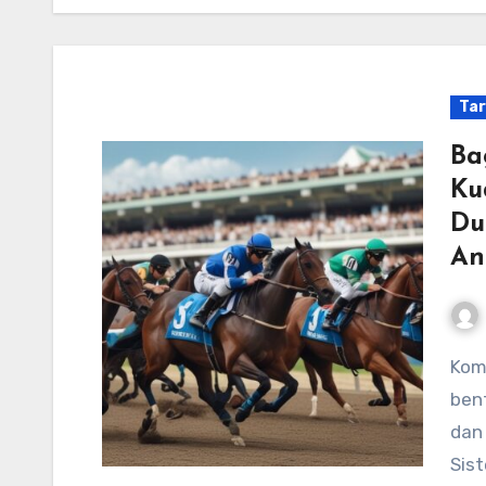
Tar
Ba
Ku
Du
Ana
Kompetisi balap kuda merupakan salah satu
ben
dan 
Sist