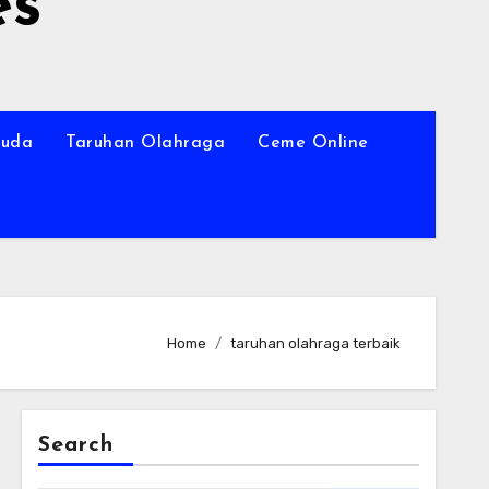
es
Kuda
Taruhan Olahraga
Ceme Online
Home
taruhan olahraga terbaik
Search