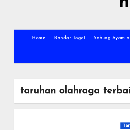
n
Home
Bandar Togel
Sabung Ayam on
taruhan olahraga terba
Tar