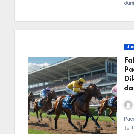
dun
Jud
Fa
Pa
Di
da
Pacuan kuda merupakan salah satu olahraga
tert