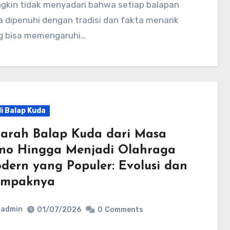
gkin tidak menyadari bahwa setiap balapan
 dipenuhi dengan tradisi dan fakta menarik
g bisa memengaruhi…
i Balap Kuda
jarah Balap Kuda dari Masa
no Hingga Menjadi Olahraga
dern yang Populer: Evolusi dan
mpaknya
admin
01/07/2026
0
Comments