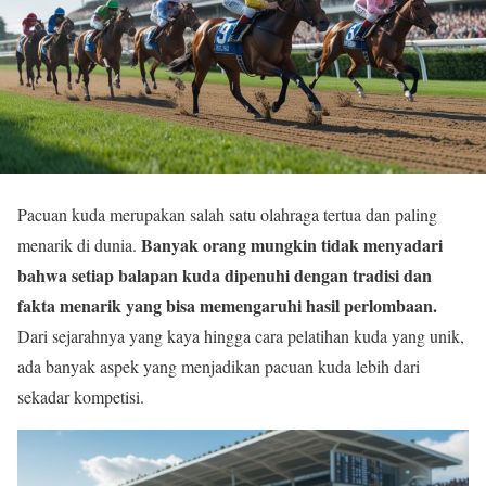
Pacuan kuda merupakan salah satu olahraga tertua dan paling
Banyak orang mungkin tidak menyadari
menarik di dunia.
bahwa setiap balapan kuda dipenuhi dengan tradisi dan
fakta menarik yang bisa memengaruhi hasil perlombaan.
Dari sejarahnya yang kaya hingga cara pelatihan kuda yang unik,
ada banyak aspek yang menjadikan pacuan kuda lebih dari
sekadar kompetisi.