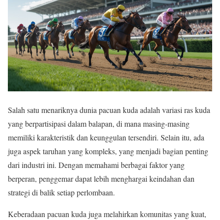
Salah satu menariknya dunia pacuan kuda adalah variasi ras kuda
yang berpartisipasi dalam balapan, di mana masing-masing
memiliki karakteristik dan keunggulan tersendiri. Selain itu, ada
juga aspek taruhan yang kompleks, yang menjadi bagian penting
dari industri ini. Dengan memahami berbagai faktor yang
berperan, penggemar dapat lebih menghargai keindahan dan
strategi di balik setiap perlombaan.
Keberadaan pacuan kuda juga melahirkan komunitas yang kuat,