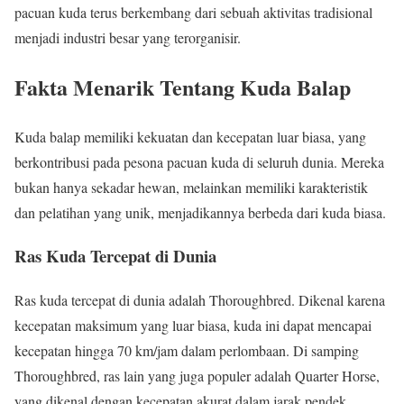
pacuan kuda terus berkembang dari sebuah aktivitas tradisional
menjadi industri besar yang terorganisir.
Fakta Menarik Tentang Kuda Balap
Kuda balap memiliki kekuatan dan kecepatan luar biasa, yang
berkontribusi pada pesona pacuan kuda di seluruh dunia. Mereka
bukan hanya sekadar hewan, melainkan memiliki karakteristik
dan pelatihan yang unik, menjadikannya berbeda dari kuda biasa.
Ras Kuda Tercepat di Dunia
Ras kuda tercepat di dunia adalah Thoroughbred. Dikenal karena
kecepatan maksimum yang luar biasa, kuda ini dapat mencapai
kecepatan hingga 70 km/jam dalam perlombaan. Di samping
Thoroughbred, ras lain yang juga populer adalah Quarter Horse,
yang dikenal dengan kecepatan akurat dalam jarak pendek.