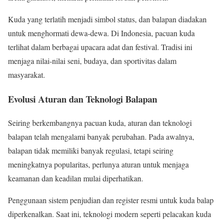
Kuda yang terlatih menjadi simbol status, dan balapan diadakan
untuk menghormati dewa-dewa. Di Indonesia, pacuan kuda
terlihat dalam berbagai upacara adat dan festival. Tradisi ini
menjaga nilai-nilai seni, budaya, dan sportivitas dalam
masyarakat.
Evolusi Aturan dan Teknologi Balapan
Seiring berkembangnya pacuan kuda, aturan dan teknologi
balapan telah mengalami banyak perubahan. Pada awalnya,
balapan tidak memiliki banyak regulasi, tetapi seiring
meningkatnya popularitas, perlunya aturan untuk menjaga
keamanan dan keadilan mulai diperhatikan.
Penggunaan sistem penjudian dan register resmi untuk kuda balap
diperkenalkan. Saat ini, teknologi modern seperti pelacakan kuda