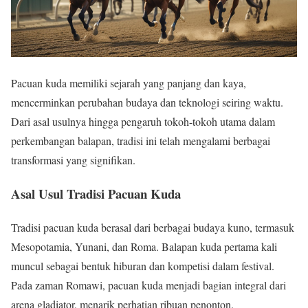
Pacuan kuda memiliki sejarah yang panjang dan kaya,
mencerminkan perubahan budaya dan teknologi seiring waktu.
Dari asal usulnya hingga pengaruh tokoh-tokoh utama dalam
perkembangan balapan, tradisi ini telah mengalami berbagai
transformasi yang signifikan.
Asal Usul Tradisi Pacuan Kuda
Tradisi pacuan kuda berasal dari berbagai budaya kuno, termasuk
Mesopotamia, Yunani, dan Roma. Balapan kuda pertama kali
muncul sebagai bentuk hiburan dan kompetisi dalam festival.
Pada zaman Romawi, pacuan kuda menjadi bagian integral dari
arena gladiator, menarik perhatian ribuan penonton.