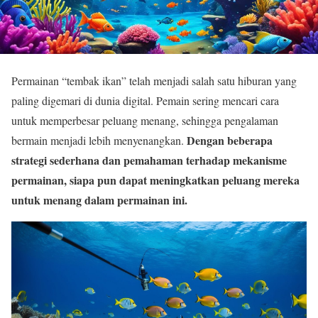
Permainan “tembak ikan” telah menjadi salah satu hiburan yang
paling digemari di dunia digital. Pemain sering mencari cara
untuk memperbesar peluang menang, sehingga pengalaman
Dengan beberapa
bermain menjadi lebih menyenangkan.
strategi sederhana dan pemahaman terhadap mekanisme
permainan, siapa pun dapat meningkatkan peluang mereka
untuk menang dalam permainan ini.