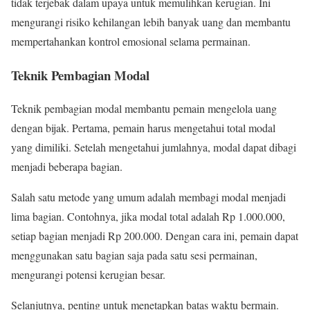
tidak terjebak dalam upaya untuk memulihkan kerugian. Ini
mengurangi risiko kehilangan lebih banyak uang dan membantu
mempertahankan kontrol emosional selama permainan.
Teknik Pembagian Modal
Teknik pembagian modal membantu pemain mengelola uang
dengan bijak. Pertama, pemain harus mengetahui total modal
yang dimiliki. Setelah mengetahui jumlahnya, modal dapat dibagi
menjadi beberapa bagian.
Salah satu metode yang umum adalah membagi modal menjadi
lima bagian. Contohnya, jika modal total adalah Rp 1.000.000,
setiap bagian menjadi Rp 200.000. Dengan cara ini, pemain dapat
menggunakan satu bagian saja pada satu sesi permainan,
mengurangi potensi kerugian besar.
Selanjutnya, penting untuk menetapkan batas waktu bermain.