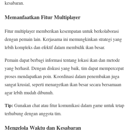
kesabaran.
Memanfaatkan Fitur Multiplayer
Fitur multiplayer memberikan kesempatan untuk berkolaborasi
dengan pemain lain. Kerjasama ini memungkinkan strategi yang
lebih kompleks dan efektif dalam membidik ikan besar.
Pemain dapat berbagi informasi tentang lokasi ikan dan metode
yang berhasil. Dengan diskusi yang baik, tim dapat mempercepat
proses mendapatkan poin. Koordinasi dalam penembakan juga
sangat krusial, seperti menargetkan ikan besar secara bersamaan
agar lebih mudah dibunuh.
Tip:
Gunakan chat atau fitur komunikasi dalam game untuk tetap
terhubung dengan anggota tim.
Mengelola Waktu dan Kesabaran