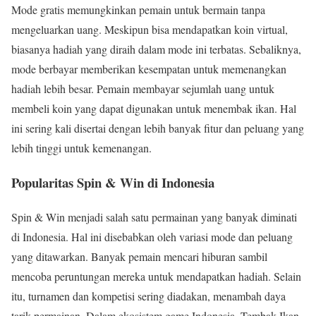
Mode gratis memungkinkan pemain untuk bermain tanpa
mengeluarkan uang. Meskipun bisa mendapatkan koin virtual,
biasanya hadiah yang diraih dalam mode ini terbatas. Sebaliknya,
mode berbayar memberikan kesempatan untuk memenangkan
hadiah lebih besar. Pemain membayar sejumlah uang untuk
membeli koin yang dapat digunakan untuk menembak ikan. Hal
ini sering kali disertai dengan lebih banyak fitur dan peluang yang
lebih tinggi untuk kemenangan.
Popularitas Spin & Win di Indonesia
Spin & Win menjadi salah satu permainan yang banyak diminati
di Indonesia. Hal ini disebabkan oleh variasi mode dan peluang
yang ditawarkan. Banyak pemain mencari hiburan sambil
mencoba peruntungan mereka untuk mendapatkan hadiah. Selain
itu, turnamen dan kompetisi sering diadakan, menambah daya
tarik permainan. Dalam ekosistem game Indonesia, Tembak Ikan