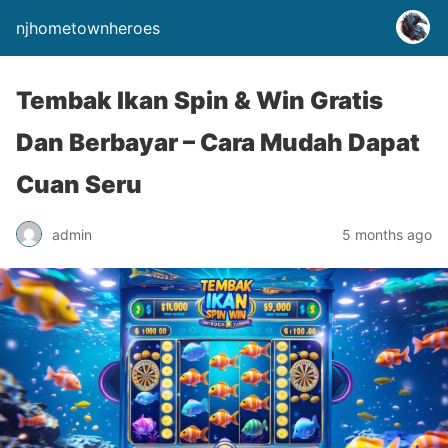
njhometownheroes
Tembak Ikan Spin & Win Gratis
Dan Berbayar – Cara Mudah Dapat
Cuan Seru
admin
5 months ago