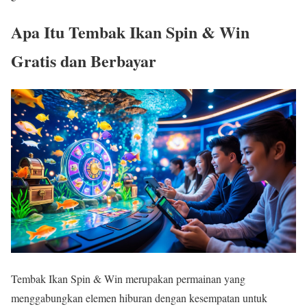
Apa Itu Tembak Ikan Spin & Win
Gratis dan Berbayar
Tembak Ikan Spin & Win merupakan permainan yang
menggabungkan elemen hiburan dengan kesempatan untuk