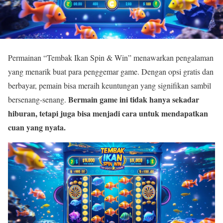
Permainan “Tembak Ikan Spin & Win” menawarkan pengalaman
yang menarik buat para penggemar game. Dengan opsi gratis dan
berbayar, pemain bisa meraih keuntungan yang signifikan sambil
Bermain game ini tidak hanya sekadar
bersenang-senang.
hiburan, tetapi juga bisa menjadi cara untuk mendapatkan
cuan yang nyata.