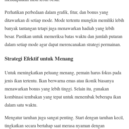
Perhatikan perbedaan dalam grafik, fitur, dan bonus yang
ditawarkan di setiap mode. Mode tertentu mungkin memiliki lebih
banyak tantangan tetapi juga menawarkan hadiah yang lebih
besar. Pastikan untuk memeriksa batas waktu dan jumlah putaran
dalam setiap mode agar dapat merencanakan strategi permainan.
Strategi Efektif untuk Menang
Untuk meningkatkan peluang menang, pemain harus fokus pada
jenis ikan tertentu. Ikan berwarna emas atau ikonik biasanya
menawarkan bonus yang lebih tinggi. Selain itu, gunakan
kombinasi tembakan yang tepat untuk menembak beberapa ikan
dalam satu waktu.
Mengatur taruhan juga sangat penting. Start dengan taruhan kecil,
tingkatkan secara bertahap saat merasa nyaman dengan