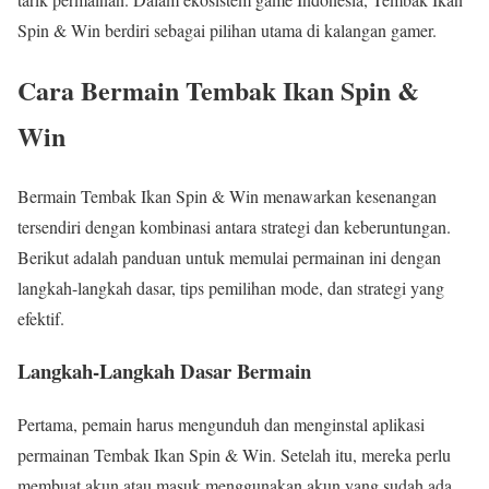
Spin & Win berdiri sebagai pilihan utama di kalangan gamer.
Cara Bermain Tembak Ikan Spin &
Win
Bermain Tembak Ikan Spin & Win menawarkan kesenangan
tersendiri dengan kombinasi antara strategi dan keberuntungan.
Berikut adalah panduan untuk memulai permainan ini dengan
langkah-langkah dasar, tips pemilihan mode, dan strategi yang
efektif.
Langkah-Langkah Dasar Bermain
Pertama, pemain harus mengunduh dan menginstal aplikasi
permainan Tembak Ikan Spin & Win. Setelah itu, mereka perlu
membuat akun atau masuk menggunakan akun yang sudah ada.