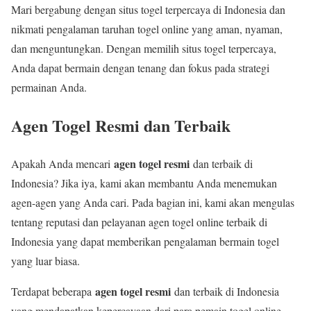
Mari bergabung dengan situs togel terpercaya di Indonesia dan
nikmati pengalaman taruhan togel online yang aman, nyaman,
dan menguntungkan. Dengan memilih situs togel terpercaya,
Anda dapat bermain dengan tenang dan fokus pada strategi
permainan Anda.
Agen Togel Resmi dan Terbaik
agen togel resmi
Apakah Anda mencari
dan terbaik di
Indonesia? Jika iya, kami akan membantu Anda menemukan
agen-agen yang Anda cari. Pada bagian ini, kami akan mengulas
tentang reputasi dan pelayanan agen togel online terbaik di
Indonesia yang dapat memberikan pengalaman bermain togel
yang luar biasa.
agen togel resmi
Terdapat beberapa
dan terbaik di Indonesia
yang mendapatkan kepercayaan dari para pemain togel online.