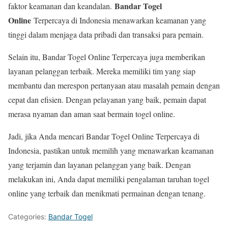
Bandar Togel
faktor keamanan dan keandalan.
Online
Terpercaya di Indonesia menawarkan keamanan yang
tinggi dalam menjaga data pribadi dan transaksi para pemain.
Selain itu, Bandar Togel Online Terpercaya juga memberikan
layanan pelanggan terbaik. Mereka memiliki tim yang siap
membantu dan merespon pertanyaan atau masalah pemain dengan
cepat dan efisien. Dengan pelayanan yang baik, pemain dapat
merasa nyaman dan aman saat bermain togel online.
Jadi, jika Anda mencari Bandar Togel Online Terpercaya di
Indonesia, pastikan untuk memilih yang menawarkan keamanan
yang terjamin dan layanan pelanggan yang baik. Dengan
melakukan ini, Anda dapat memiliki pengalaman taruhan togel
online yang terbaik dan menikmati permainan dengan tenang.
Categories:
Bandar Togel