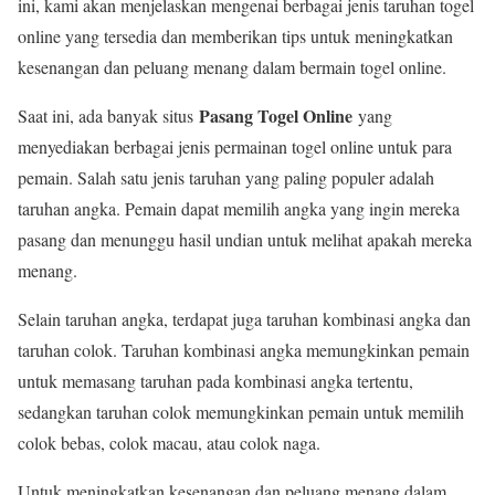
ini, kami akan menjelaskan mengenai berbagai jenis taruhan togel
online yang tersedia dan memberikan tips untuk meningkatkan
kesenangan dan peluang menang dalam bermain togel online.
Pasang Togel Online
Saat ini, ada banyak situs
yang
menyediakan berbagai jenis permainan togel online untuk para
pemain. Salah satu jenis taruhan yang paling populer adalah
taruhan angka. Pemain dapat memilih angka yang ingin mereka
pasang dan menunggu hasil undian untuk melihat apakah mereka
menang.
Selain taruhan angka, terdapat juga taruhan kombinasi angka dan
taruhan colok. Taruhan kombinasi angka memungkinkan pemain
untuk memasang taruhan pada kombinasi angka tertentu,
sedangkan taruhan colok memungkinkan pemain untuk memilih
colok bebas, colok macau, atau colok naga.
Untuk meningkatkan kesenangan dan peluang menang dalam