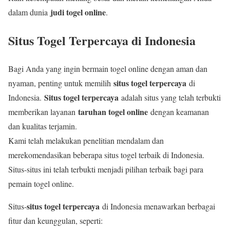
judi togel online
dalam dunia
.
Situs Togel Terpercaya di Indonesia
Bagi Anda yang ingin bermain togel online dengan aman dan
situs togel terpercaya
nyaman, penting untuk memilih
di
Situs togel terpercaya
Indonesia.
adalah situs yang telah terbukti
taruhan togel online
memberikan layanan
dengan keamanan
dan kualitas terjamin.
Kami telah melakukan penelitian mendalam dan
merekomendasikan beberapa situs togel terbaik di Indonesia.
Situs-situs ini telah terbukti menjadi pilihan terbaik bagi para
pemain togel online.
situs togel terpercaya
Situs-
di Indonesia menawarkan berbagai
fitur dan keunggulan, seperti: