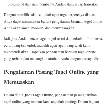
profesional dan siap membantu Anda dalam setiap transaksi.
Dengan memilih salah satu dari agen togel terpercaya di atas,
Anda dapat memastikan bahwa pengalaman bermain togel online
Anda akan aman, nyaman, dan menyenangkan.
Jadi, jika Anda mencari agen togel resmi dan terbaik di Indonesia,
pertimbangkan untuk memilih agen-agen yang telah kami
rekomendasikan. Dapatkan pengalaman bermain togel online
yang terbaik dan menangkan taruhan Anda dengan percaya diri.
Pengalaman Pasang Togel Online yang
Memuaskan
Judi Togel Online
Dalam dunia
, pengalaman pasang taruhan
togel online yang memuaskan sangatlah penting. Dalam bagian