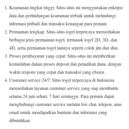
Keamanan tingkat tinggi: Situs-situs ini menggunakan enkripsi
data dan perlindungan keamanan terbaik untuk melindungi
informasi pribadi dan transaksi keuangan para pemain.
Permainan lengkap: Situs-situs togel terpercaya menyediakan
berbagai jenis permainan togel, termasuk togel 2D, 3D, dan
4D, serta permainan togel lainnya seperti colok jitu dan shio.
Proses pembayaran yang cepat: Situs-situs ini memberikan
kemudahan dalam proses deposit dan penarikan dana, dengan
waktu respons yang cepat dan transaksi yang efisien.
Customer service 24/7: Situs togel terpercaya di Indonesia
menyediakan layanan customer service yang siap membantu
selama 24 jam sehari, 7 hari seminggu. Para pemain dapat
menghubungi customer service melalui live chat, telepon, atau
email untuk mendapatkan bantuan dan informasi yang
dibutuhkan.