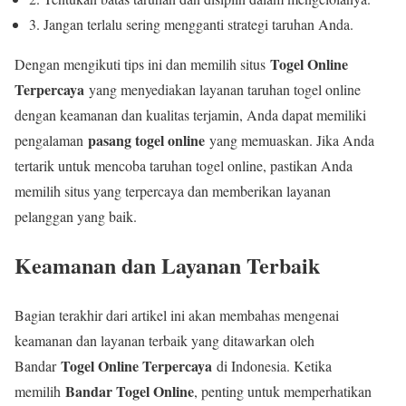
3. Jangan terlalu sering mengganti strategi taruhan Anda.
Togel Online
Dengan mengikuti tips ini dan memilih situs
Terpercaya
yang menyediakan layanan taruhan togel online
dengan keamanan dan kualitas terjamin, Anda dapat memiliki
pasang togel online
pengalaman
yang memuaskan. Jika Anda
tertarik untuk mencoba taruhan togel online, pastikan Anda
memilih situs yang terpercaya dan memberikan layanan
pelanggan yang baik.
Keamanan dan Layanan Terbaik
Bagian terakhir dari artikel ini akan membahas mengenai
keamanan dan layanan terbaik yang ditawarkan oleh
Togel Online Terpercaya
Bandar
di Indonesia. Ketika
Bandar Togel Online
memilih
, penting untuk memperhatikan