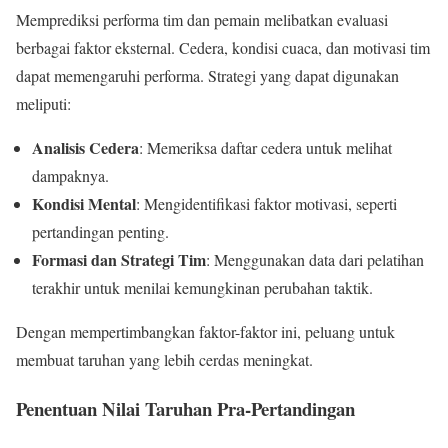
Memprediksi performa tim dan pemain melibatkan evaluasi
berbagai faktor eksternal. Cedera, kondisi cuaca, dan motivasi tim
dapat memengaruhi performa. Strategi yang dapat digunakan
meliputi:
Analisis Cedera
: Memeriksa daftar cedera untuk melihat
dampaknya.
Kondisi Mental
: Mengidentifikasi faktor motivasi, seperti
pertandingan penting.
Formasi dan Strategi Tim
: Menggunakan data dari pelatihan
terakhir untuk menilai kemungkinan perubahan taktik.
Dengan mempertimbangkan faktor-faktor ini, peluang untuk
membuat taruhan yang lebih cerdas meningkat.
Penentuan Nilai Taruhan Pra-Pertandingan