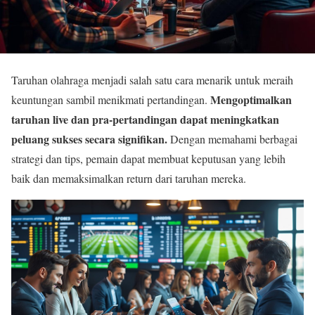
Taruhan olahraga menjadi salah satu cara menarik untuk meraih
Mengoptimalkan
keuntungan sambil menikmati pertandingan.
taruhan live dan pra-pertandingan dapat meningkatkan
peluang sukses secara signifikan.
Dengan memahami berbagai
strategi dan tips, pemain dapat membuat keputusan yang lebih
baik dan memaksimalkan return dari taruhan mereka.