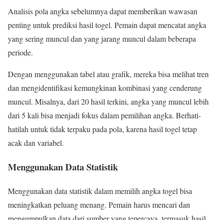
Analisis pola angka sebelumnya dapat memberikan wawasan
penting untuk prediksi hasil togel. Pemain dapat mencatat angka
yang sering muncul dan yang jarang muncul dalam beberapa
periode.
Dengan menggunakan tabel atau grafik, mereka bisa melihat tren
dan mengidentifikasi kemungkinan kombinasi yang cenderung
muncul. Misalnya, dari 20 hasil terkini, angka yang muncul lebih
dari 5 kali bisa menjadi fokus dalam pemilihan angka. Berhati-
hatilah untuk tidak terpaku pada pola, karena hasil togel tetap
acak dan variabel.
Menggunakan Data Statistik
Menggunakan data statistik dalam memilih angka togel bisa
meningkatkan peluang menang. Pemain harus mencari dan
mengumpulkan data dari sumber yang tepercaya, termasuk hasil