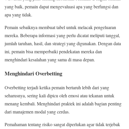
yang baik, pemain dapat mengevaluasi apa yang berfungsi dan
apa yang tidak.
Pemain sebaiknya membuat tabel untuk melacak pengeluaran
mereka. Beberapa informasi yang perlu dicatat meliputi tanggal,
jumlah taruhan, hasil, dan strategi yang digunakan. Dengan data
ini, pemain bisa memperbaiki pendekatan mereka dan
menghindari kesalahan yang sama di masa depan.
Menghindari Overbetting
Overbetting terjadi ketika pemain bertaruh lebih dari yang
seharusnya, sering kali dipicu oleh emosi atau tekanan untuk
menang kembali. Menghindari praktek ini adalah bagian penting
dari manajemen modal yang cerdas.
Pemahaman tentang risiko sangat diperlukan agar tidak terjebak