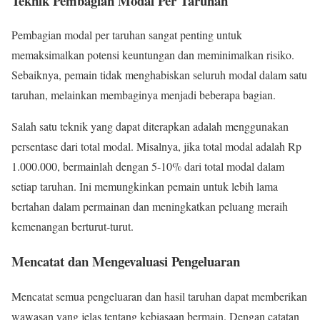
Teknik Pembagian Modal Per Taruhan
Pembagian modal per taruhan sangat penting untuk
memaksimalkan potensi keuntungan dan meminimalkan risiko.
Sebaiknya, pemain tidak menghabiskan seluruh modal dalam satu
taruhan, melainkan membaginya menjadi beberapa bagian.
Salah satu teknik yang dapat diterapkan adalah menggunakan
persentase dari total modal. Misalnya, jika total modal adalah Rp
1.000.000, bermainlah dengan 5-10% dari total modal dalam
setiap taruhan. Ini memungkinkan pemain untuk lebih lama
bertahan dalam permainan dan meningkatkan peluang meraih
kemenangan berturut-turut.
Mencatat dan Mengevaluasi Pengeluaran
Mencatat semua pengeluaran dan hasil taruhan dapat memberikan
wawasan yang jelas tentang kebiasaan bermain. Dengan catatan