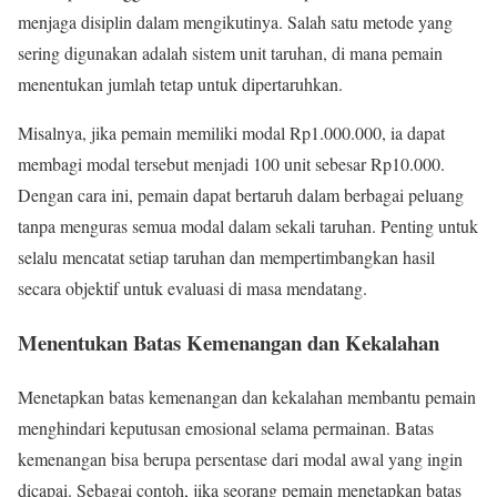
menjaga disiplin dalam mengikutinya. Salah satu metode yang
sering digunakan adalah sistem unit taruhan, di mana pemain
menentukan jumlah tetap untuk dipertaruhkan.
Misalnya, jika pemain memiliki modal Rp1.000.000, ia dapat
membagi modal tersebut menjadi 100 unit sebesar Rp10.000.
Dengan cara ini, pemain dapat bertaruh dalam berbagai peluang
tanpa menguras semua modal dalam sekali taruhan. Penting untuk
selalu mencatat setiap taruhan dan mempertimbangkan hasil
secara objektif untuk evaluasi di masa mendatang.
Menentukan Batas Kemenangan dan Kekalahan
Menetapkan batas kemenangan dan kekalahan membantu pemain
menghindari keputusan emosional selama permainan. Batas
kemenangan bisa berupa persentase dari modal awal yang ingin
dicapai. Sebagai contoh, jika seorang pemain menetapkan batas