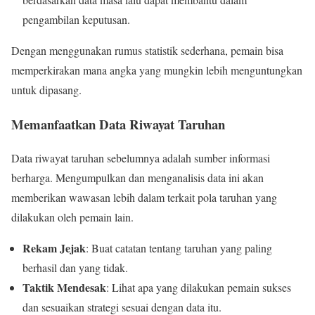
pengambilan keputusan.
Dengan menggunakan rumus statistik sederhana, pemain bisa
memperkirakan mana angka yang mungkin lebih menguntungkan
untuk dipasang.
Memanfaatkan Data Riwayat Taruhan
Data riwayat taruhan sebelumnya adalah sumber informasi
berharga. Mengumpulkan dan menganalisis data ini akan
memberikan wawasan lebih dalam terkait pola taruhan yang
dilakukan oleh pemain lain.
Rekam Jejak
: Buat catatan tentang taruhan yang paling
berhasil dan yang tidak.
Taktik Mendesak
: Lihat apa yang dilakukan pemain sukses
dan sesuaikan strategi sesuai dengan data itu.