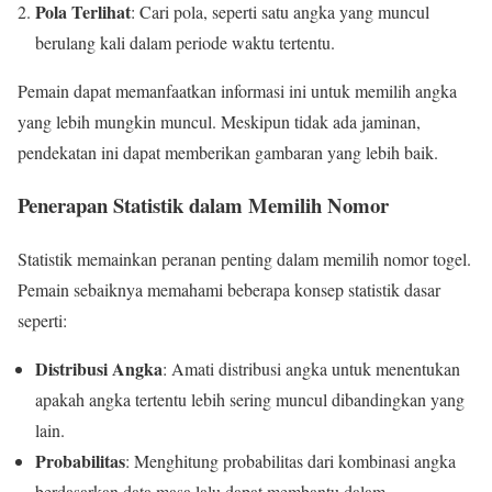
Pola Terlihat
: Cari pola, seperti satu angka yang muncul
berulang kali dalam periode waktu tertentu.
Pemain dapat memanfaatkan informasi ini untuk memilih angka
yang lebih mungkin muncul. Meskipun tidak ada jaminan,
pendekatan ini dapat memberikan gambaran yang lebih baik.
Penerapan Statistik dalam Memilih Nomor
Statistik memainkan peranan penting dalam memilih nomor togel.
Pemain sebaiknya memahami beberapa konsep statistik dasar
seperti:
Distribusi Angka
: Amati distribusi angka untuk menentukan
apakah angka tertentu lebih sering muncul dibandingkan yang
lain.
Probabilitas
: Menghitung probabilitas dari kombinasi angka
berdasarkan data masa lalu dapat membantu dalam